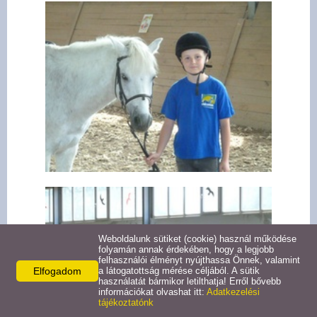
Partnereink
Segíteni szeretne?
Galéria
Média
Programok, rendezvények
Hírek
Weboldalunk sütiket (cookie) használ működése
Kapcsolat
folyamán annak érdekében, hogy a legjobb
felhasználói élményt nyújthassa Önnek, valamint
Elfogadom
a látogatottság mérése céljából. A sütik
Naptár
használatát bármikor letilthatja! Erről bővebb
információkat olvashat itt:
Adatkezelési
tájékoztatónk