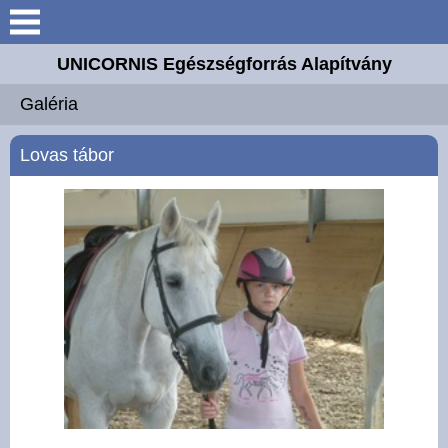
Keresés
UNICORNIS Egészségforrás Alapítvány
UNICORNIS
Galéria
Egészségforrás Alapítvány
Lovas tábor
Történetünk
Szakembereink
Tevékenységeink
Lovaink
Színtereink
Támogatóink