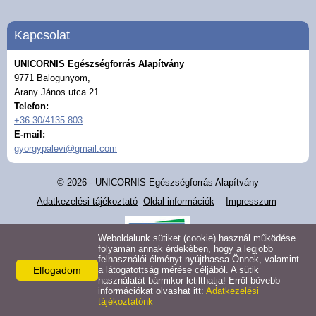
Partnereink
Kapcsolat
Segíteni szeretne?
UNICORNIS Egészségforrás Alapítvány
9771 Balogunyom,
Arany János utca 21.
Galéria
Telefon:
+36-30/4135-803
Média
E-mail:
gyorgypalevi@gmail.com
Programok, rendezvények
© 2026 - UNICORNIS Egészségforrás Alapítvány
Adatkezelési tájékoztató
Oldal információk
Impresszum
Hírek
Weboldalunk sütiket (cookie) használ működése
Kapcsolat
folyamán annak érdekében, hogy a legjobb
felhasználói élményt nyújthassa Önnek, valamint
Elfogadom
a látogatottság mérése céljából. A sütik
Naptár
használatát bármikor letilthatja! Erről bővebb
információkat olvashat itt:
Adatkezelési
tájékoztatónk