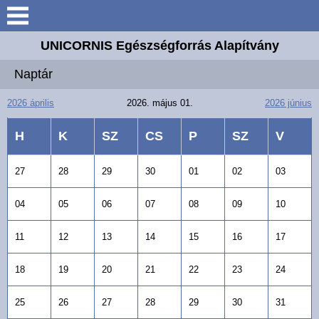
Keresés
UNICORNIS Egészségforrás Alapítvány
UNICORNIS
Naptár
Egészségforrás Alapítvány
2026 április
2026. május 01.
2026 június
Történetünk
H
K
SZ
CS
P
SZ
V
Szakembereink
27
28
29
30
01
02
03
Tevékenységeink
04
05
06
07
08
09
10
Lovaink
11
12
13
14
15
16
17
Színtereink
18
19
20
21
22
23
24
Támogatóink
25
26
27
28
29
30
31