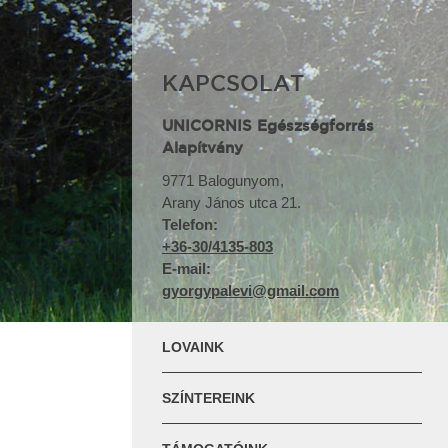
KAPCSOLAT
KAPCSOLAT
KAPCSOLAT
UNICORNIS Egészségforrás
UNICORNIS Egészségforrás
UNICORNIS Egészségforrás
Alapítvány
Alapítvány
Alapítvány
9771 Balogunyom,
Arany János utca 21.
Telefon:
Telefon:
Telefon:
+36-30/4135-803
+36-30/4135-803
+36-30/4135-803
E-mail:
E-mail:
E-mail:
gyorgypalevi@gmail.com
gyorgypalevi@gmail.com
gyorgypalevi@gmail.com
LOVAINK
SZÍNTEREINK