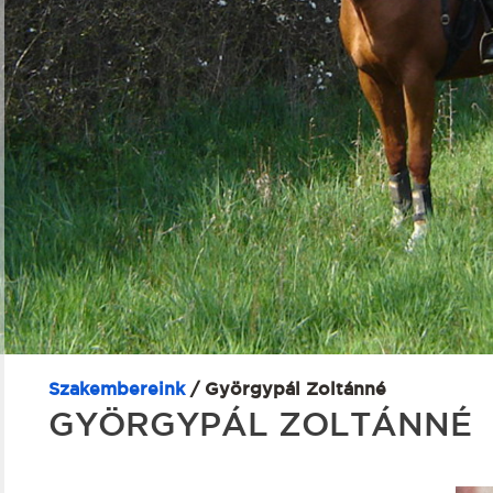
Szakembereink
/ Györgypál Zoltánné
GYÖRGYPÁL ZOLTÁNNÉ