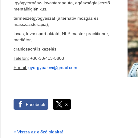
gyógytornász- lovasterapeuta, egészségfejlesztő
mentálhigiénikus,
természetgyógyászat (alternatív mozgás és
masszázsterapia),
lovas, lovassport oktató, NLP master practitioner,
mediátor,
craniosacrális kezelés
Telefon:
+36-30/413-5803
E-mail:
gyorgypalevi@gmail.com
Facebook
X
«
Vissza az előző oldalra!